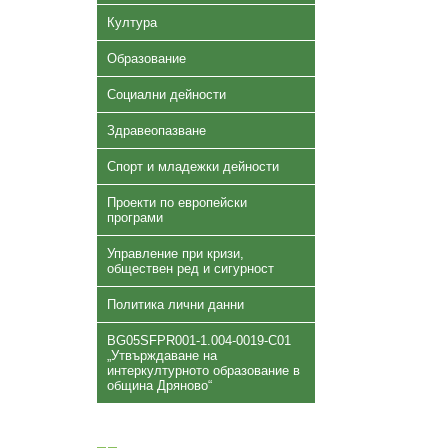
Култура
Образование
Социални дейности
Здравеопазване
Спорт и младежки дейности
Проекти по европейски
програми
Управление при кризи,
обществен ред и сигурност
Политика лични данни
BG05SFPR001-1.004-0019-C01
„Утвърждаване на
интеркултурното образование в
община Дряново“