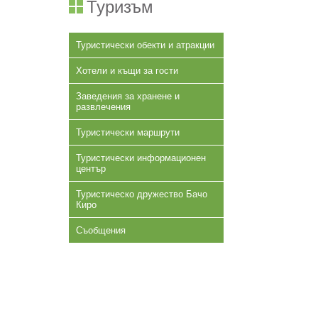
Туризъм
Туристически обекти и атракции
Хотели и къщи за гости
Заведения за хранене и
развлечения
Туристически маршрути
Туристически информационен
център
Туристическо дружество Бачо
Киро
Съобщения