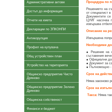
Процедура по п
Административни актове
Решението на съ
Достъп до информация
от специалист в
Документите се
Отчети на кмета
ЦУИГ насочва п
извършва отбеля
Декларации по ЗПКОНПИ
Описание на рез
Извършена попра
Антикорупция
Необходими до
Профил на купувача
●
Решение на 
съставения вече
Общ устройствен план
● Официални до
● Документ за с
Устройство на територията
● Пълномощно - 
Срок на действ
Общинско предприятие Чисто
Дряново
Няма законово р
Общинско предприятие Зелено
Срок на изпълн
Дряново
Такса:
Няма так
Общинска собственост
Финанси и бюджет