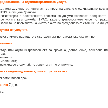
редоставяне на административната услуга:
да или административния акт за промяна заедно с официалните докум
 ЦУИГ в община Дряново.
 регистрират в електронната система за документооборот, след което
реписката към служба ГРАО, където длъжностното лице по гражд
зването на промяната на името в акта по гражданско състояние на лицет
ултат от услугата:
вка в името на лицето в съставен акт по гражданско състояние.
кументи:
съда или административен акт за промяна, допълнение, вписване ил
 акт;
кументи.
амоличност;
изисква се в случай, че заявителят не е титуляр;
ие на индивидуалния административен акт:
егламентиран срок.
ение:
7 дни.
са.