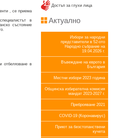
Достъп за глухи лица
енти , се приема
Актуално
 специалистът в
анско състояние
о.
Избори за народни
представители в 52-ото
Народно събрание на
19.04.2026 г.
Въвеждане на еврото в
и отбелязване в
България
Местни избори 2023 година
Общинска избирателна комисия
мандат 2023-2027 г.
Преброяване 2021
COVID-19 (Коронавирус)
Приют за безстопанствени
кучета