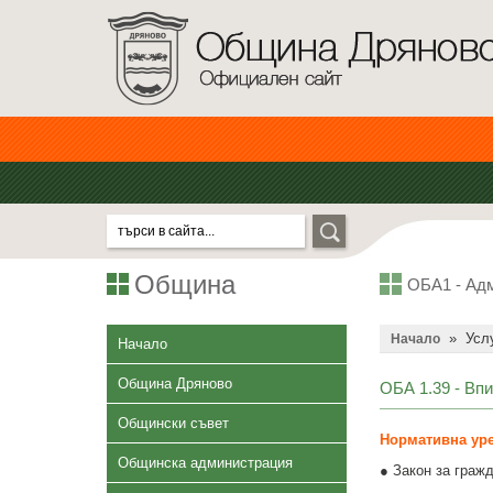
Община
ОБА1 - Адм
»
Усл
Начало
Начало
Община Дряново
ОБА 1.39 - Впи
Общински съвет
Нормативна уре
Общинска администрация
● Закон за гражд