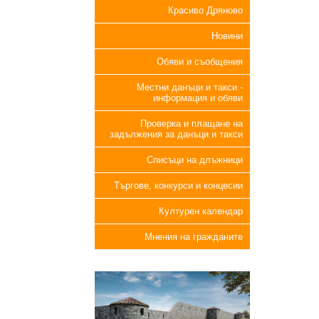
Красиво Дряново
Новини
Обяви и съобщения
Местни данъци и такси -
информация и обяви
Проверка и плащане на
задължения за данъци и такси
Списъци на длъжници
Търгове, конкурси и концесии
Културен календар
Мнения на гражданите