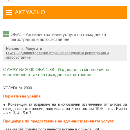
Административни услуги
Туристически маршрути
Достъп до информация
АКТУАЛНО
Комплексно административно обслужване
Туристически информационен център
Отчети на кмета
Избори за народни представители в 52-ото Народно събрание на
Туристическо дружество Бачо Киро
Декларации по ЗПКОНПИ
19.04.2026 г.
ОБА1 - Административни услуги по гражданска
Съобщения
Антикорупция
Въвеждане на еврото в България
регистрация и актосъставяне
»
Услуги
»
Профил на купувача
Начало
Местни избори 2023 година
ОБА1 - Административни услуги по гражданска регистрация и
актосъставяне
Общ устройствен план
Общинска избирателна комисия мандат 2023-2027 г.
СУНАУ № 2000 ОБА 1.38 - Издаване на многоезично
Устройство на територията
Преброяване 2021
извлечение от акт за гражданско състояние
Общинско предприятие Чисто Дряново
COVID-19 (Коронавирус)
УСЛУГА № 2000
Общинско предприятие Зелено Дряново
Приют за безстопанствени кучета
Нормативна уредба :
Общинска собственост
Красиво Дряново
● Конвенция за издаване на многоезични извлечения от актове за
гражданско състояние, подписана на 8 септември 1976 г. във Виена
Финанси и бюджет
Новини
– чл. 3, 4, 5 и 7.
Процедура по предоставяне на административната услуга:
Култура
Обяви и съобщения
Заявителят подава попълненото искане в служба ГРАО.