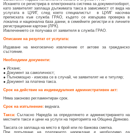
Образование
Местни данъци и такси - информация и обяви
Искането се регистрира в електронната система за документооборот,
като заявителят заплаща дължимата такса в зависимост от вида на
услугата в ЦУИГ, след което специалистът в ЦУИГ насочва
Социални дейности
Проверка и плащане на задължения за данъци и такси
преписката към служба ГРАО, където се извършва проверка в
локална и национална база данни, в семейните регистри и в личните
Здравеопазване
Списъци на длъжници
регистрационни картони (ЛРК).
Извлечението се получава от заявителя в служба ГРАО.
Спорт и младежки дейности
Търгове, конкурси и концесии
Описание на резултат от услугата:
Проекти по европейски програми
Културен календар
Издаване на многоезично извлечение от актове за гражданско
състояние.
Управление при кризи, обществен ред и сигурност
Мнения на гражданите
Необходими документи:
Политика лични данни
● Искане;
● Документ за самоличност;
● Пълномощно - изисква се в случай, че заявителят не е титуляр;
BG05SFPR001-1.004-0019-C01 „Утвърждаване на интеркултурното
● Документ за платена такса.
образование в община Дряново“
Срок на действие на индивидуалния административен акт:
Няма законово регламентиран срок.
Срок на изпълнение:
веднага.
Такса:
Съгласно Наредба за определянето и администрирането на
местните такси и цени на услуги на територията на Община Дряново.
Таксата се заплаща на място в брой или по банкова сметка.
При попълване на платежното нареждане е необходимо да