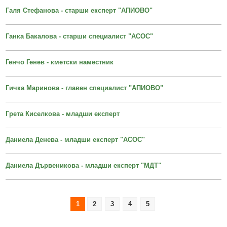
Образование
Местни данъци и такси - информация и обяви
Галя Стефанова - старши експерт "АПИОВО"
Социални дейности
Проверка и плащане на задължения за данъци и такси
Ганка Бакалова - старши специалист "АСОС"
Здравеопазване
Списъци на длъжници
Спорт и младежки дейности
Търгове, конкурси и концесии
Генчо Генев - кметски наместник
Проекти по европейски програми
Културен календар
Гичка Маринова - главен специалист "АПИОВО"
Управление при кризи, обществен ред и сигурност
Мнения на гражданите
Грета Киселкова - младши експерт
Политика лични данни
BG05SFPR001-1.004-0019-C01 „Утвърждаване на интеркултурното
Даниела Денева - младши експерт "АСОС"
образование в община Дряново“
Даниела Дървеникова - младши експерт "МДТ"
1
2
3
4
5