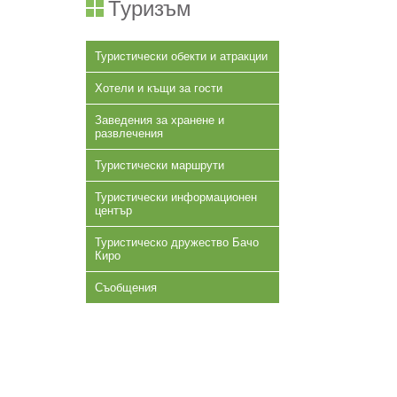
Туризъм
Туристически обекти и атракции
Хотели и къщи за гости
Заведения за хранене и
развлечения
Туристически маршрути
Туристически информационен
център
Туристическо дружество Бачо
Киро
Съобщения