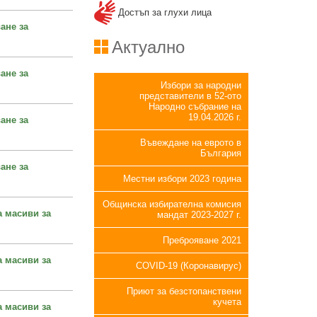
Достъп за глухи лица
ане за
Актуално
ане за
Избори за народни
представители в 52-ото
Народно събрание на
19.04.2026 г.
ане за
Въвеждане на еврото в
България
ане за
Местни избори 2023 година
Общинска избирателна комисия
а масиви за
мандат 2023-2027 г.
Преброяване 2021
а масиви за
COVID-19 (Коронавирус)
Приют за безстопанствени
кучета
а масиви за