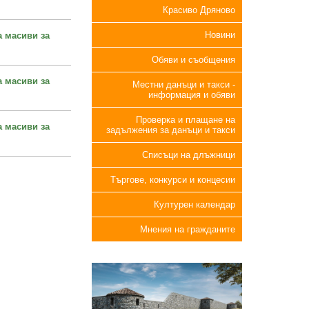
Красиво Дряново
Новини
а масиви за
Обяви и съобщения
а масиви за
Местни данъци и такси -
информация и обяви
Проверка и плащане на
а масиви за
задължения за данъци и такси
Списъци на длъжници
Търгове, конкурси и концесии
Културен календар
Мнения на гражданите