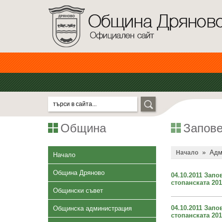
Община
Запове
»
Адм
Начало
Начало
Община Дряново
04.10.2011 Зап
стопанската 201
Общински съвет
04.10.2011 Зап
Общинска администрация
стопанската 201