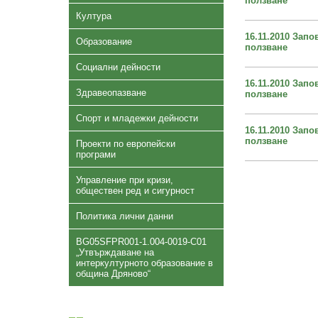
ползване
Култура
16.11.2010 Зап
Образование
ползване
Социални дейности
16.11.2010 Зап
Здравеопазване
ползване
Спорт и младежки дейности
16.11.2010 Зап
ползване
Проекти по европейски
програми
Управление при кризи,
обществен ред и сигурност
Политика лични данни
BG05SFPR001-1.004-0019-C01
„Утвърждаване на
интеркултурното образование в
община Дряново“