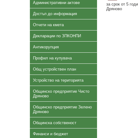
Административни актове
за срок от 5 год
Дряново
Достъп до информация
Отчети на кмета
Декларации по ЗПКОНПИ
Антикорупция
Профил на купувача
Общ устройствен план
Устройство на територията
Общинско предприятие Чисто
Дряново
Общинско предприятие Зелено
Дряново
Общинска собственост
Финанси и бюджет