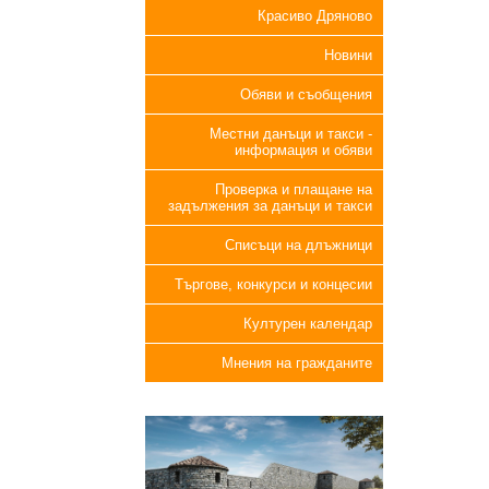
Красиво Дряново
Новини
Обяви и съобщения
Местни данъци и такси -
информация и обяви
Проверка и плащане на
задължения за данъци и такси
Списъци на длъжници
Търгове, конкурси и концесии
Културен календар
Мнения на гражданите