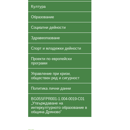
Култура
Образование
Социални дейности
Здравеопазване
Спорт и младежки дейности
Проекти по европейски
програми
Управление при кризи,
обществен ред и сигурност
Политика лични данни
BG05SFPR001-1.004-0019-C01
„Утвърждаване на
интеркултурното образование в
община Дряново“