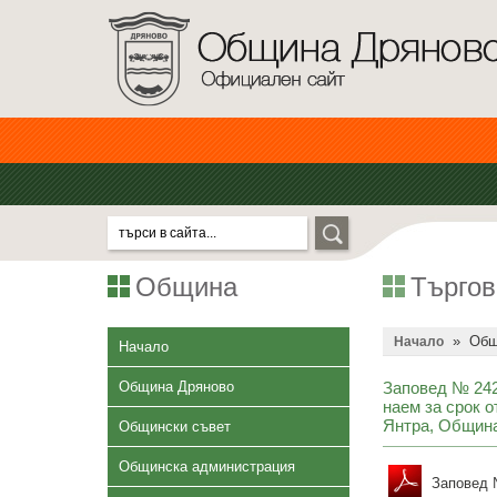
Община
Търгов
»
Общ
Начало
Начало
Община Дряново
Заповед № 242/
наем за срок о
Янтра, Общин
Общински съвет
Общинска администрация
Заповед №