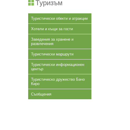
Туризъм
Туристически обекти и атракции
Хотели и къщи за гости
Заведения за хранене и
развлечения
Туристически маршрути
Туристически информационен
център
Туристическо дружество Бачо
Киро
Съобщения