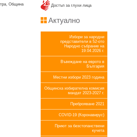
Янтра, Община
Достъп за глухи лица
Актуално
Избори за народни
представители в 52-ото
Народно събрание на
19.04.2026 г.
Въвеждане на еврото в
България
Местни избори 2023 година
Общинска избирателна комисия
мандат 2023-2027 г.
Преброяване 2021
COVID-19 (Коронавирус)
Приют за безстопанствени
кучета