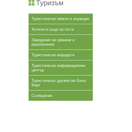
Туризъм
Туристически обекти и атракции
Хотели и къщи за гости
Заведения за хранене и
развлечения
Туристически маршрути
Туристически информационен
център
Туристическо дружество Бачо
Киро
Съобщения