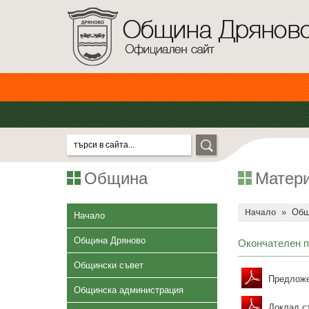
Община
Матери
»
Общ
Начало
Начало
Община Дряново
Окончателен п
Общински съвет
Предложен
Общинска администрация
Доклад ст