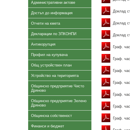
Административни актове
Доклад ст
Достъп до информация
Доклад ст
Отчети на кмета
Декларации по ЗПКОНПИ
Доклад ст
Антикорупция
Граф. час
Профил на купувача
Граф. час
Общ устройствен план
Граф. час
Устройство на територията
Граф. час
Общинско предприятие Чисто
Дряново
Граф. час
Общинско предприятие Зелено
Дряново
Граф. час
Общинска собственост
Граф. час
Финанси и бюджет