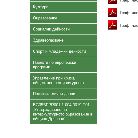
Граф. час
Култура
Граф. час
Образование
Граф. час
Социални дейности
Здравеопазване
Спорт и младежки дейности
Проекти по европейски
програми
Управление при кризи,
обществен ред и сигурност
Политика лични данни
BG05SFPR001-1.004-0019-C01
„Утвърждаване на
интеркултурното образование в
община Дряново“