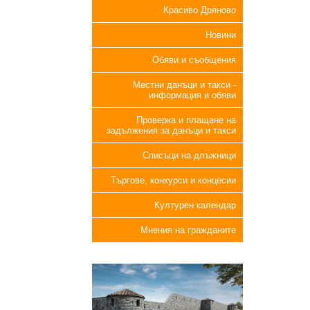
Красиво Дряново
Новини
Обяви и съобщения
Местни данъци и такси -
информация и обяви
Проверка и плащане на
задължения за данъци и такси
Списъци на длъжници
Търгове, конкурси и концесии
Културен календар
Мнения на гражданите