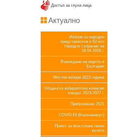
Достъп за глухи лица
Актуално
Избори за народни
представители в 52-ото
Народно събрание на
19.04.2026 г.
Въвеждане на еврото в
България
Местни избори 2023 година
Общинска избирателна комисия
мандат 2023-2027 г.
Преброяване 2021
COVID-19 (Коронавирус)
Приют за безстопанствени
кучета