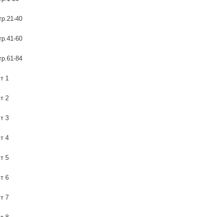
р.21-40
р.41-60
р.61-84
т 1
т 2
т 3
т 4
т 5
т 6
т 7