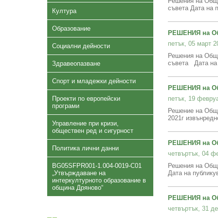
Решения на Общи
съвета Дата на п
Култура
Образование
РЕШЕНИЯ на Об
петък, 05 март 20
Социални дейности
Решения на Общи
съвета Дата на 
Здравеопазване
Спорт и младежки дейности
РЕШЕНИЯ на ОбС
Проекти по европейски
петък, 19 февруа
програми
Решение на Общи
2021г извънредн
Управление при кризи,
обществен ред и сигурност
РЕШЕНИЯ на Об
Политика лични данни
четвъртък, 04 фе
BG05SFPR001-1.004-0019-C01
Решения на Общи
„Утвърждаване на
Дата на публику
интеркултурното образование в
община Дряново“
РЕШЕНИЯ на Об
четвъртък, 31 де