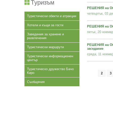
Туризъм
РЕШЕНИЯ на Об
четвъртък, 03 де
Туристически обекти и атракции
Хотели и къщи за гости
РЕШЕНИЯ на Об
петък, 20 ноемвр
Заведения за хранене и
развлечения
РЕШЕНИЯ на Об
Туристически маршрути
заседание
сряда, 11 ноемвр
Туристически информационен
център
Туристическо дружество Бачо
Киро
2
3
Съобщения