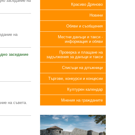
дно заседание на
Красиво Дряново
Новини
Обяви и съобщения
едание на
Местни данъци и такси -
информация и обяви
Проверка и плащане на
дно заседание
задължения за данъци и такси
Списъци на длъжници
Търгове, конкурси и концесии
Културен календар
Мнения на гражданите
ние на съвета.