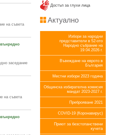
Достъп за глухи лица
Актуално
дание на съвета
Избори за народни
представители в 52-ото
звънредно
Народно събрание на
19.04.2026 г.
Въвеждане на еврото в
едно заседание
България
Местни избори 2023 година
Общинска избирателна комисия
мандат 2023-2027 г.
ие на съвета
Преброяване 2021
COVID-19 (Коронавирус)
звънредно
Приют за безстопанствени
кучета