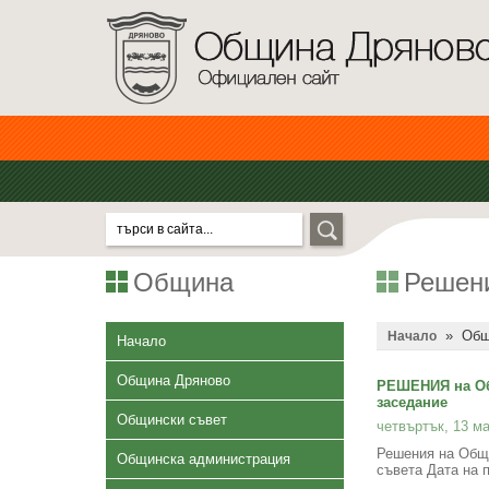
Община
Решен
»
Общ
Начало
Начало
Община Дряново
РЕШЕНИЯ на Об
заседание
Общински съвет
четвъртък, 13 ма
Решения на Общи
Общинска администрация
съвета Дата на п