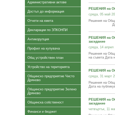
Административни актове
РЕШЕНИЯ на Об
Достъп до информация
сряда, 05 май 20
Отчети на кмета
Решения на Общи
Дата на пуб
Декларации по ЗПКОНПИ
РЕШЕНИЯ на Об
Антикорупция
заседание
сряда, 14 април 
Профил на купувача
Решения на Общи
на съвета Дата н
Общ устройствен план
Устройство на територията
РЕШЕНИЯ на Об
Общинско предприятие Чисто
сряда, 31 март 2
Дряново
Решения на Общи
Дата на публику
Общинско предприятие Зелено
Дряново
РЕШЕНИЯ на Об
Общинска собственост
заседание
четвъртък, 11 ма
Финанси и бюджет