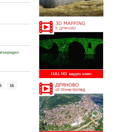
звънредно
5
16