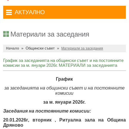
Административни услуги
Туристически маршрути
Достъп до информация
АКТУАЛНО
Комплексно административно обслужване
Туристически информационен център
Отчети на кмета
Избори за народни представители в 52-ото Народно събрание на
Туристическо дружество Бачо Киро
Декларации по ЗПКОНПИ
19.04.2026 г.
Материали за заседания
Съобщения
Антикорупция
Въвеждане на еврото в България
»
Общински съвет
»
Профил на купувача
Начало
Материали за заседания
Местни избори 2023 година
Общ устройствен план
Общинска избирателна комисия мандат 2023-2027 г.
График за заседанията на общински съвет и на постоянните
комисии за м. януари 2026г. МАТЕРИАЛИ за заседанията
Устройство на територията
Преброяване 2021
График
Общинско предприятие Чисто Дряново
COVID-19 (Коронавирус)
за заседанията на общински съвет и на постоянните
Общинско предприятие Зелено Дряново
Приют за безстопанствени кучета
комисии
Общинска собственост
Красиво Дряново
за м. януари 2026г.
Заседания на
Финанси и бюджет
постоянните комисии:
Новини
20.01.2026г, вторник , Ритуална зала на Община
Култура
Обяви и съобщения
Дряново