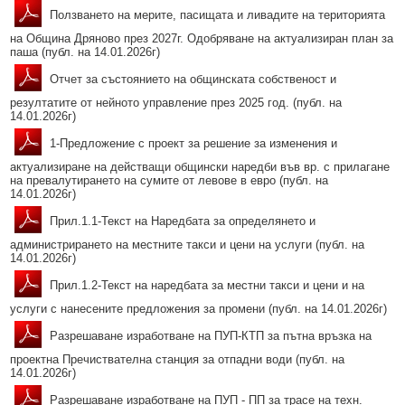
Ползването на мерите, пасищата и ливадите на територията
на Община Дряново през 2027г. Одобряване на актуализиран план за
паша (публ. на 14.01.2026г)
Отчет за състоянието на общинската собственост и
резултатите от нейното управление през 2025 год. (публ. на
14.01.2026г)
1-Предложение с проект за решение за изменения и
актуализиране на действащи общински наредби във вр. с прилагане
на превалутирането на сумите от левове в евро (публ. на
14.01.2026г)
Прил.1.1-Текст на Наредбата за определянето и
администрирането на местните такси и цени на услуги (публ. на
14.01.2026г)
Прил.1.2-Текст на наредбата за местни такси и цени и на
услуги с нанесените предложения за промени (публ. на 14.01.2026г)
Разрешаване изработване на ПУП-КТП за пътна връзка на
проектна Пречиствателна станция за отпадни води (публ. на
14.01.2026г)
Разрешаване изработване на ПУП - ПП за трасе на техн.