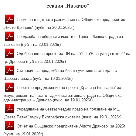
секция „На живо“
Промяна в щатното разписание на Общинско предприятие
„Чисто Дряново“ (публ. на 20.01.2026г)
Продажба на общински имот в с. Геша – бивша сграда за
търговия (публ. на 20.01.2026г)
Одобряване на проект за ЧИ на ПУП-ПУР за улица в кв.22 на
гр. Дряново (публ. на 20.01.2026г)
Съгласие за продажба на бивша училищна сграда в с.
Царева ливада (публ. на 19.01.2026г)
Проектно предложение по проект „Красива България“ за
текущ ремонт на част от административна сграда на Общинска
администрация – Дряново (публ. на 19.01.2026г)
Учредяване на безвъзмездно право на ползване на МЦ
„Света Петка“ върху Ехографска система (публ. на 19.01.2026г)
Отчет на Общинско предприятие „Чисто Дряново“ за 2025г
(публ. на 19.01.2026г)