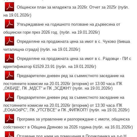
Общински план за младежта за 2026г. Отчет за 2025г (публ.
на 19.01.2026г)
Утвърждаване на годишното ползване на дървесина от
общински гори през 2026 год. (публ. на 19.01.2026г)
Определяне на продажната цена за имот в с. Чуково (бивша
читалищна сграда) (публ. на 19.01.2026г)
Определяне на продажната цена за имот в с. Радовци - ПИ с
идентификатор 61529.23.91 (публ. на 19.01.2026г)
Предварителен дневен ред за съвместното заседание на
постоянните комисии на 20.01.2026г (вторник) от 13:00 часа /ПК
„ОКБИД“, ПК „МДСТ“ и ПК „ЗСДЖН“/ (публ. на 19.01.2026г)
Предварителен дневен ред за съвместното заседание на
постоянните комисии на 20.01.2026г (вторник) от 13:30 часа /ПК
„ЕОбАОбРС“, ПК „УТСГВСЕ“ и ПК „ФИПКОП“/ (публ. на 19.01.2026г)
Програма за управление и разпореждане с имоти, общинска
собственост в Община Дряново за 2026 година (публ. на 16.01.2026г)
Отдаване под наем на помещения в Поликлиника на д-р Н.