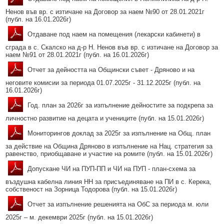
Ненов във вр. с изтичане на Договор за наем №90 от 28.01.2021г
(публ. на 16.01.2026г)
Отдаване под наем на помещения (лекарски кабинети) в
сграда в с. Скалско на д-р Н. Ненов във вр. с изтичане на Договор за
наем №91 от 28.01.2021г (публ. на 16.01.2026г)
Отчет за дейността на Общински съвет - Дряново и на
неговите комисии за периода 01.07.2025г - 31.12.2025г (публ. на
16.01.2026г)
Год. план за 2026г за изпълнение дейностите за подкрепа за
личностно развитие на децата и учениците (публ. на 15.01.2026г)
Мониторингов доклад за 2025г за изпълнение на Общ. план
за действие на Община Дряново в изпълнение на Нац. стратегия за
равенство, приобщаване и участие на ромите (публ. на 15.01.2026г)
Допускане ЧИ на ПУП-ПП и ЧИ на ПУП - план-схема за
въздушна кабелна линия НН за присъединяване на ПИ в с. Керека,
собственост на Зорница Тодорова (публ. на 15.01.2026г)
Отчет за изпълнение решенията на ОбС за периода м. юли
2025г – м. декември 2025г (публ. на 15.01.2026г)