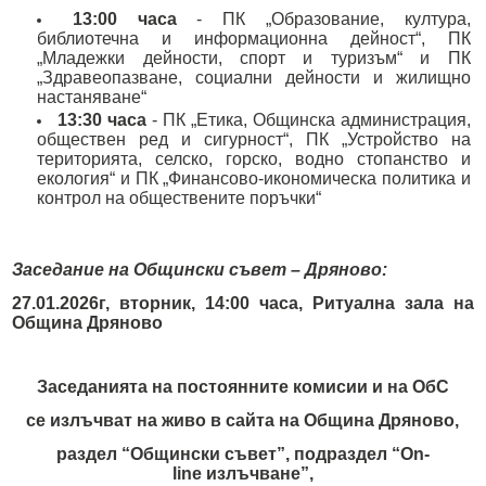
Образование
Местни данъци и такси - информация и обяви
13:00 часа
- ПК „Образование, култура,
библиотечна и информационна дейност“, ПК
Социални дейности
Проверка и плащане на задължения за данъци и такси
„Младежки дейности, спорт и туризъм“ и ПК
„Здравеопазване, социални дейности и жилищно
Здравеопазване
Списъци на длъжници
настаняване“
13:30 часа
- ПК „Етика, Общинска администрация,
Спорт и младежки дейности
Търгове, конкурси и концесии
обществен ред и сигурност“, ПК „Устройство на
територията, селско, горско, водно стопанство и
Проекти по европейски програми
Културен календар
екология“ и ПК „Финансово-икономическа политика и
контрол на обществените поръчки“
Управление при кризи, обществен ред и сигурност
Мнения на гражданите
Политика лични данни
Заседание на Общински съвет – Дряново:
BG05SFPR001-1.004-0019-C01 „Утвърждаване на интеркултурното
образование в община Дряново“
27.01.2026г, вторник, 14:00 часа, Ритуална зала на
Община Дряново
Заседанията на постоянните комисии и на ОбС
се излъчват на живо в сайта на Община Дряново,
раздел “Общински съвет”, подраздел “On-
line излъчване”,